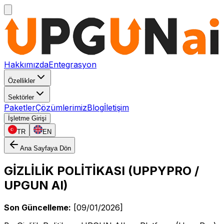
Hakkımızda
Entegrasyon
Özellikler
Sektörler
Paketler
Çözümlerimiz
Blog
İletişim
İşletme Girişi
TR
EN
Ana Sayfaya Dön
GİZLİLİK POLİTİKASI (UPPYPRO /
UPGUN AI)
Son Güncelleme:
[09/01/2026]