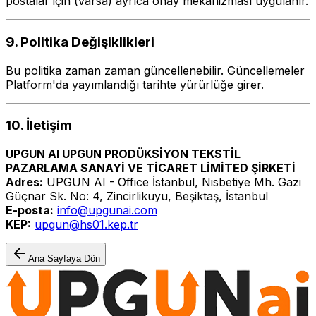
postalar için (varsa) ayrıca onay mekanizması uygulanır.
9. Politika Değişiklikleri
Bu politika zaman zaman güncellenebilir. Güncellemeler
Platform'da yayımlandığı tarihte yürürlüğe girer.
10. İletişim
UPGUN AI UPGUN PRODÜKSİYON TEKSTİL
PAZARLAMA SANAYİ VE TİCARET LİMİTED ŞİRKETİ
Adres:
UPGUN AI - Office İstanbul, Nisbetiye Mh. Gazi
Güçnar Sk. No: 4, Zincirlikuyu, Beşiktaş, İstanbul
E-posta:
info@upgunai.com
KEP:
upgun@hs01.kep.tr
Ana Sayfaya Dön